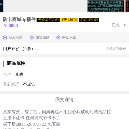
防卡商城dp插件
无会员 500.00
VIP 450.00
SVIP 400.00
￥
500.0
已售：0
品质承诺
如实描述
网盘下载
用户评价（
0
条）
100.00%好评
商品属性
包含：
其他
售后支持：
不提供
图文详情
真实有效，有了它，妈妈再也不用担心我被刷商城物品拉
直接不让卡 任何方式都卡不了
买了后加Q3526973722 包安装